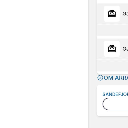
Ga
Ga
OM ARR
SANDEFJO